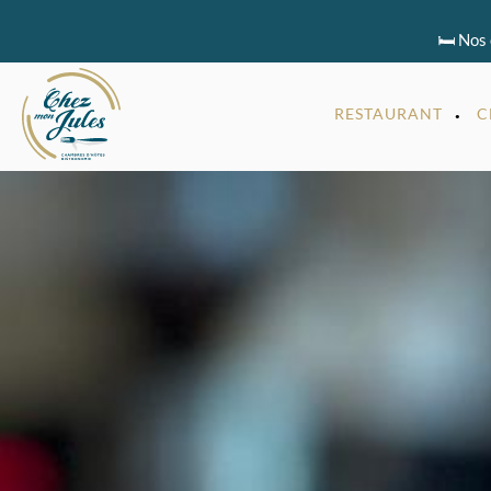
🛏️ Nos
RESTAURANT
C