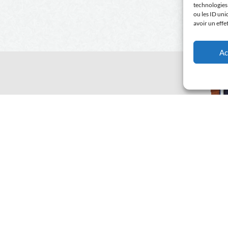
technologies
ou les ID uni
avoir un effe
Ac
ment en notre compagnie ?
:
04 75 04 20 74