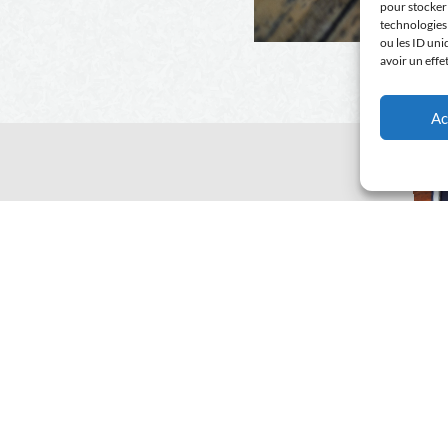
pour stocker 
technologies
ou les ID uni
avoir un effe
Ac
ment en notre compagnie ?
:
04 75 04 20 74