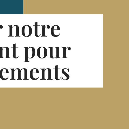
 notre
nt pour
nements