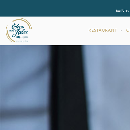
🛏️ Nos
RESTAURANT
C