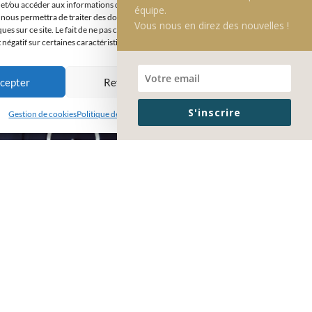
et/ou accéder aux informations des appareils. Le fait de consentir à ces
équipe.
 nous permettra de traiter des données telles que le comportement de navigation
Vous nous en direz des nouvelles !
ques sur ce site. Le fait de ne pas consentir ou de retirer son consentement peut
t négatif sur certaines caractéristiques et fonctions.
cepter
Refuser
Voir les préférences
S'inscrire
Gestion de cookies
Politique de confidentialité
Mentions légales